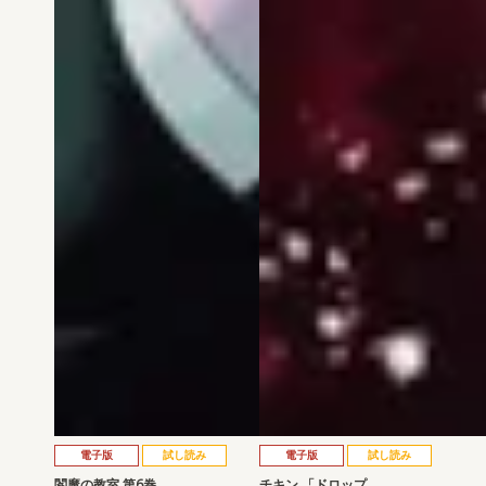
電子版
試し読み
電子版
試し読み
閻魔の教室 第6巻
チキン 「ドロップ…