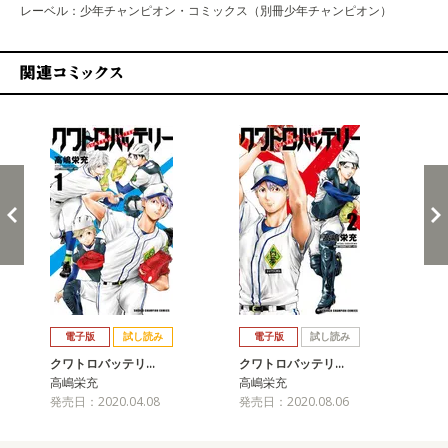
レーベル：少年チャンピオン・コミックス（別冊少年チャンピオン）
関連コミックス
戻る
進む
電子版
試し読み
電子版
試し読み
クワトロバッテリ…
クワトロバッテリ…
ク
高嶋栄充
高嶋栄充
高
発売日：2020.04.08
発売日：2020.08.06
発売