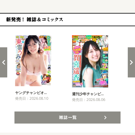
新発売！雑誌&コミックス
ヤングチャンピオ…
チャ
週刊少年チャンピ…
発売日：2026.08.10
発売
発売日：2026.08.06
雑誌一覧