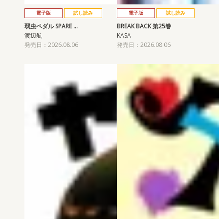
電子版
試し読み
電子版
試し読み
弱虫ペダル SPARE …
BREAK BACK 第25巻
渡辺航
KASA
発売日：2026.08.06
発売日：2026.08.06