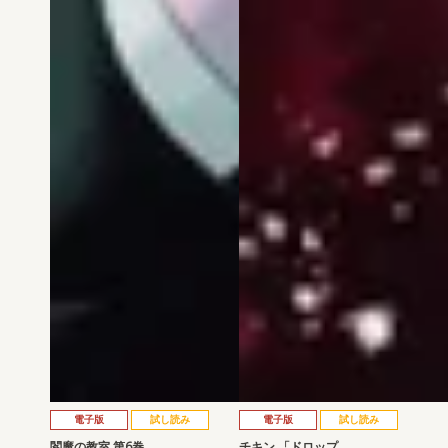
電子版
試し読み
電子版
試し読み
閻魔の教室 第6巻
チキン 「ドロップ…