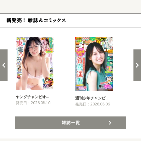
新発売！雑誌&コミックス
ヤングチャンピオ…
チャ
週刊少年チャンピ…
発売日：2026.08.10
発売
発売日：2026.08.06
雑誌一覧