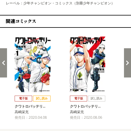
レーベル：少年チャンピオン・コミックス（別冊少年チャンピオン）
関連コミックス
戻る
進む
電子版
試し読み
電子版
試し読み
クワトロバッテリ…
クワトロバッテリ…
ク
高嶋栄充
高嶋栄充
高
発売日：2020.04.08
発売日：2020.08.06
発売