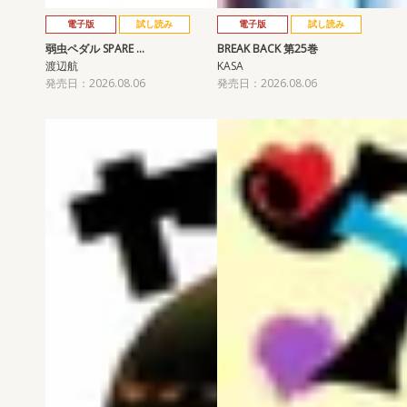
電子版
試し読み
電子版
試し読み
弱虫ペダル SPARE …
BREAK BACK 第25巻
渡辺航
KASA
発売日：2026.08.06
発売日：2026.08.06