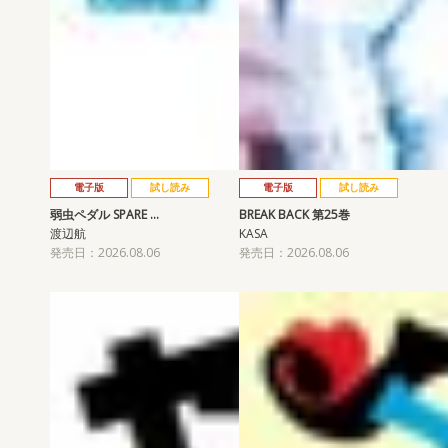
電子版
試し読み
電子版
試し読み
弱虫ペダル SPARE …
BREAK BACK 第25巻
渡辺航
KASA
発売日：2026.08.06
発売日：2026.08.06