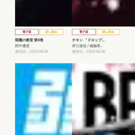
電子版
試し読み
電子版
試し読み
閻魔の教室 第6巻
チキン 「ドロップ…
田中優吏
井口達也 / 歳脇将…
発売日：2026.08.06
発売日：2026.08.06