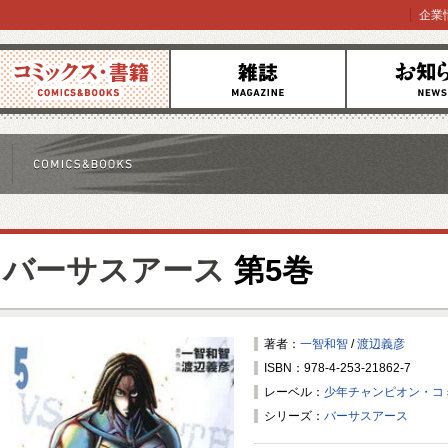
企業
コミックス
雑誌
お知らせ
バーサスアース
第5巻
著者：
一智和智
/
渡辺義彦
ISBN：978-4-253-21862-7
レーベル：
少年チャンピオン・コ
シリーズ：
バーサスアース