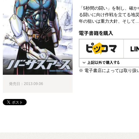
「5秒間の闘い」を制し、確か
る闘いに向け作戦を立てる地災
年の狙いは重力大針、そして…
電子書籍で購入
※ 電子書店によっては取り扱
発売日：2013.09.06