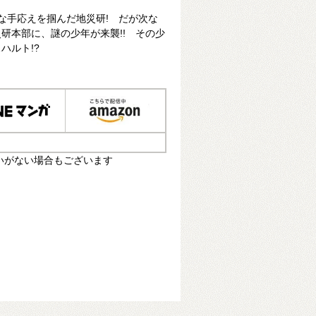
な手応えを掴んだ地災研! だが次な
研本部に、謎の少年が来襲!! その少
ハルト!?
いがない場合もございます