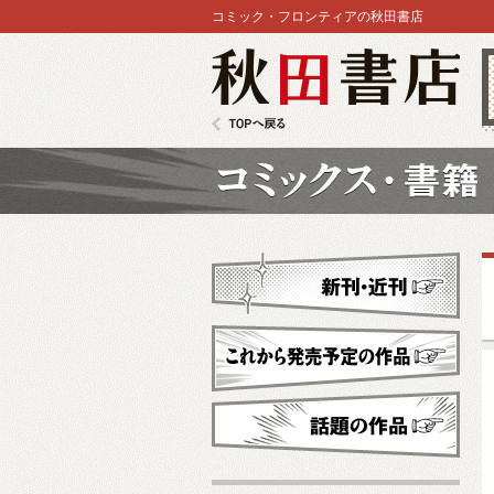
コミック・フロンティアの秋田書店
秋田書店
TOPへ戻る
コミックス
新刊・近刊
これから発売予定
話題の作品