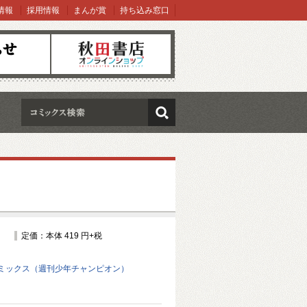
情報
採用情報
まんが賞
持ち込み窓口
オンラインショップ
検索
定価：本体 419 円+税
ミックス（週刊少年チャンピオン）