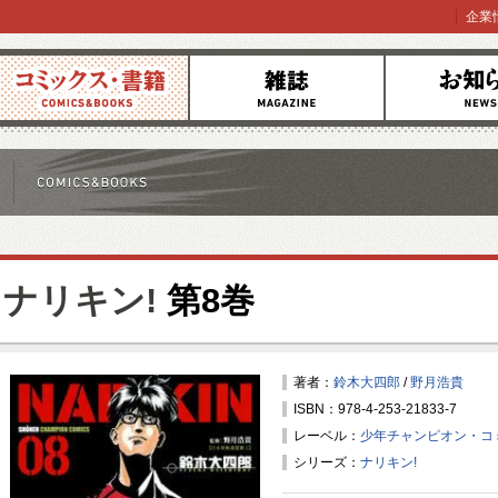
企業
コミックス
雑誌
お知らせ
ナリキン!
第8巻
著者：
鈴木大四郎
/
野月浩貴
ISBN：978-4-253-21833-7
レーベル：
少年チャンピオン・コ
シリーズ：
ナリキン!