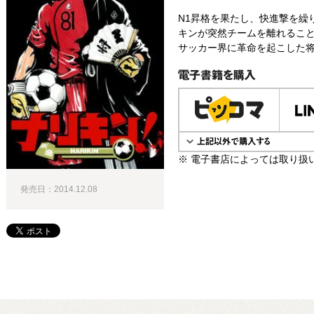
N1昇格を果たし、快進撃を繰
キンが突然チームを離れること
サッカー界に革命を起こした将
電子書籍で購入
※ 電子書店によっては取り扱
発売日：2014.12.08