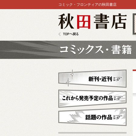
コミック・フロンティアの秋田書店
秋田書店
TOPへ戻る
コミックス
新刊・近刊
これから発売予定
話題の作品