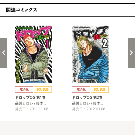
関連コミックス
戻る
進む
電子版
試し読み
電子版
試し読み
ドロップOG 第1巻
ドロップOG 第2巻
ド
品川ヒロシ / 鈴木…
品川ヒロシ / 鈴木…
品川
発売日：2011.11.08
発売日：2012.03.08
発売