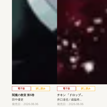
電子版
試し読み
電子版
試し読み
閻魔の教室 第6巻
チキン 「ドロップ…
田中優吏
井口達也 / 歳脇将…
発売日：2026.08.06
発売日：2026.08.06