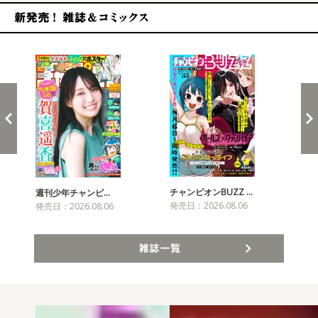
新発売！雑誌&コミックス
チャンピオンBUZZ …
週刊少年チャンピ…
月
発売日：2026.08.06
発売日：2026.08.06
発売
雑誌一覧