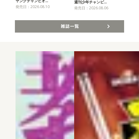
ヤングチャンピオ…
チャ
週刊少年チャンピ…
発売日：2026.08.10
発売
発売日：2026.08.06
雑誌一覧