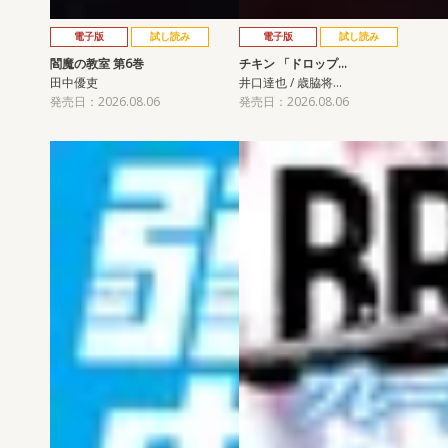
電子版
試し読み
電子版
試し読み
閻魔の教室 第6巻
チキン 「ドロップ…
田中優吏
井口達也 / 歳脇将…
発売日：2026.08.06
発売日：2026.08.06