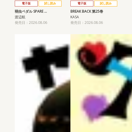
電子版
試し読み
電子版
試し読み
弱虫ペダル SPARE …
BREAK BACK 第25巻
渡辺航
KASA
発売日：2026.08.06
発売日：2026.08.06