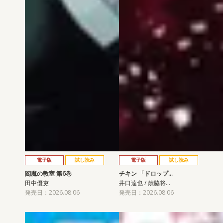
電子版
試し読み
電子版
試し読み
閻魔の教室 第6巻
チキン 「ドロップ…
田中優吏
井口達也 / 歳脇将…
発売日：2026.08.06
発売日：2026.08.06