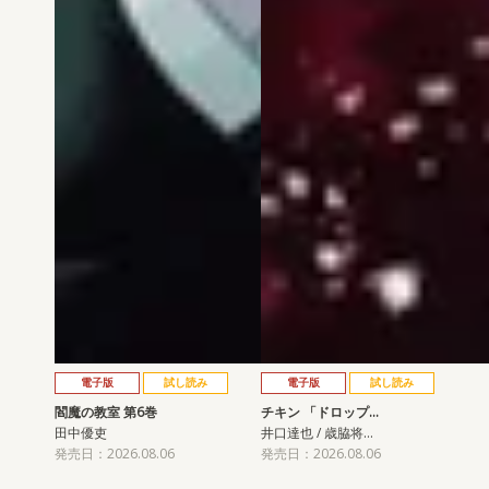
電子版
試し読み
電子版
試し読み
閻魔の教室 第6巻
チキン 「ドロップ…
田中優吏
井口達也 / 歳脇将…
発売日：2026.08.06
発売日：2026.08.06