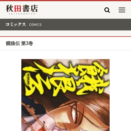
秋田書店
コミックス COMICS
餓狼伝 第3巻