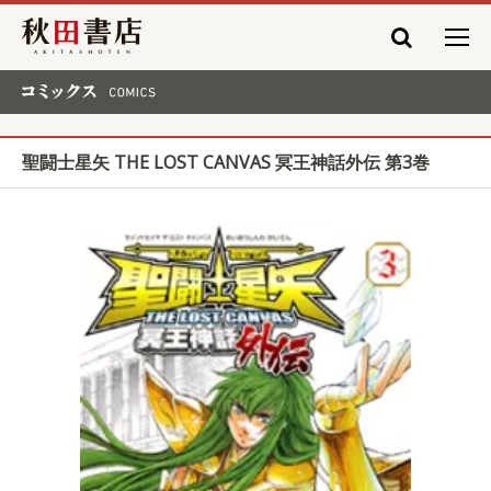
秋田書店
コミックス COMICS
聖闘士星矢 THE LOST CANVAS 冥王神話外伝 第3巻