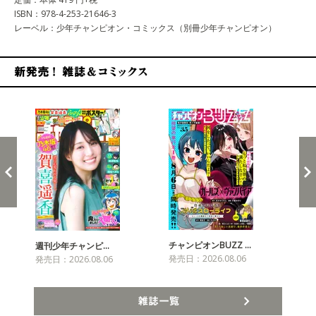
ISBN：978-4-253-21646-3
レーベル：少年チャンピオン・コミックス（別冊少年チャンピオン）
新発売！雑誌&コミックス
チャンピオンBUZZ …
週刊少年チャンピ…
月
発売日：2026.08.06
発売日：2026.08.06
発売