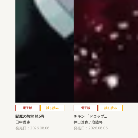
電子版
試し読み
電子版
試し読み
閻魔の教室 第6巻
チキン 「ドロップ…
田中優吏
井口達也 / 歳脇将…
発売日：2026.08.06
発売日：2026.08.06