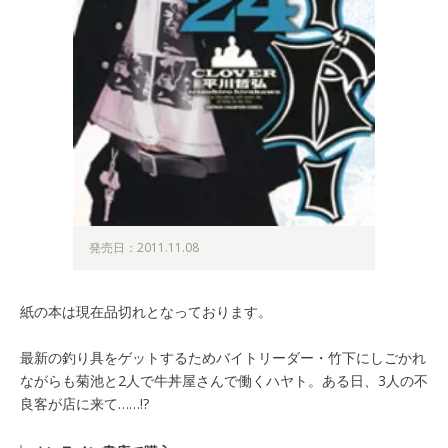
発売日：2011.11.08
紙の本は現在品切れとなっております。
最新の釣り具をゲットするためバイトリーダー・竹下にしごかれ
ながらも菊池と2人で牛丼屋さんで働くハヤト。ある日、3人の不
良客が店に来て……!?