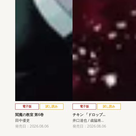
電子版
試し読み
電子版
試し読み
閻魔の教室 第6巻
チキン 「ドロップ…
田中優吏
井口達也 / 歳脇将…
発売日：2026.08.06
発売日：2026.08.06