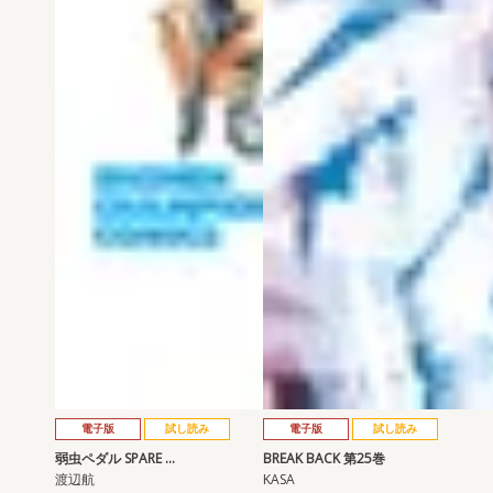
電子版
試し読み
電子版
試し読み
弱虫ペダル SPARE …
BREAK BACK 第25巻
渡辺航
KASA