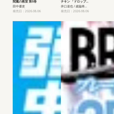
閻魔の教室 第6巻
チキン 「ドロップ…
田中優吏
井口達也 / 歳脇将…
発売日：2026.08.06
発売日：2026.08.06