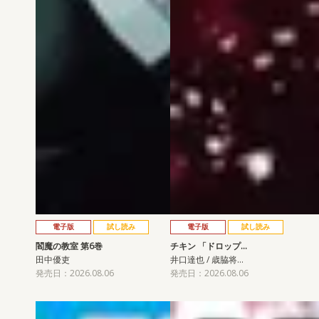
電子版
試し読み
電子版
試し読み
閻魔の教室 第6巻
チキン 「ドロップ…
田中優吏
井口達也 / 歳脇将…
発売日：2026.08.06
発売日：2026.08.06