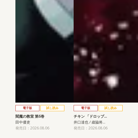
電子版
試し読み
電子版
試し読み
閻魔の教室 第6巻
チキン 「ドロップ…
田中優吏
井口達也 / 歳脇将…
発売日：2026.08.06
発売日：2026.08.06