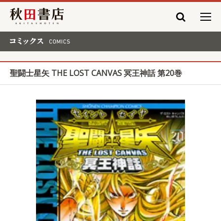
秋田書店
コミックス COMICS
聖闘士星矢 THE LOST CANVAS 冥王神話 第20巻