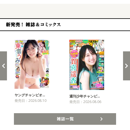
新発売！雑誌&コミックス
ヤングチャンピオ…
チャ
週刊少年チャンピ…
発売日：2026.08.10
発売
発売日：2026.08.06
雑誌一覧