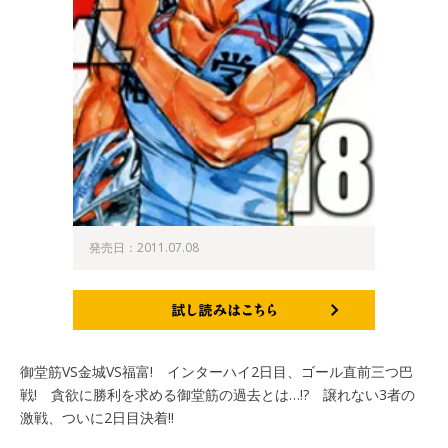
発売日：2011.07.08
試し読みはこちら
御堂筋VS金城VS福富! インターハイ2日目、ゴール直前三つ巴
戦! 貪欲に勝利を求める御堂筋の過去とは…!? 譲れない3者の
激戦、ついに2日目決着!!