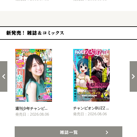
新発売！雑誌&コミックス
チャンピオンBUZZ …
プリ
週刊少年チャンピ…
発売日：2026.08.06
発売
発売日：2026.08.06