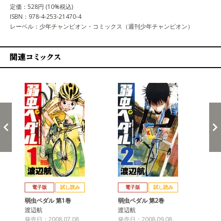
定価：528円 (10%税込)
ISBN：978-4-253-21470-4
レーベル：少年チャンピオン・コミックス（週刊少年チャンピオン）
関連コミックス
戻る
進む
電子版
試し読み
電子版
試し読み
弱虫ペダル 第1巻
弱虫ペダル 第2巻
弱
渡辺航
渡辺航
渡
発売日：2008.07.08
発売日：2008.09.08
発売