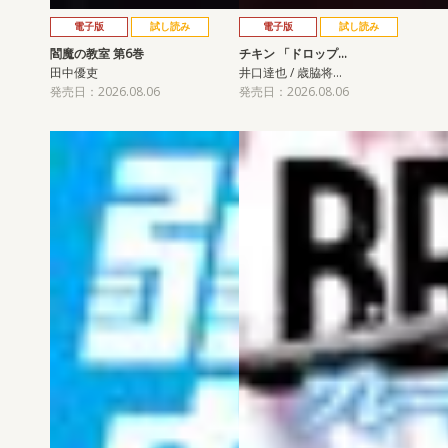
電子版
試し読み
電子版
試し読み
閻魔の教室 第6巻
チキン 「ドロップ…
田中優吏
井口達也 / 歳脇将…
発売日：2026.08.06
発売日：2026.08.06