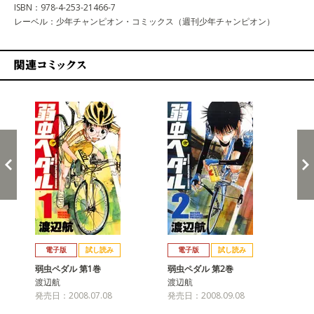
ISBN：978-4-253-21466-7
レーベル：少年チャンピオン・コミックス（週刊少年チャンピオン）
関連コミックス
戻る
進む
電子版
試し読み
電子版
試し読み
弱虫ペダル 第1巻
弱虫ペダル 第2巻
弱
渡辺航
渡辺航
渡
発売日：2008.07.08
発売日：2008.09.08
発売