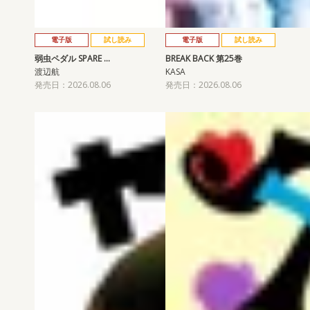
電子版
試し読み
電子版
試し読み
弱虫ペダル SPARE …
BREAK BACK 第25巻
渡辺航
KASA
発売日：2026.08.06
発売日：2026.08.06