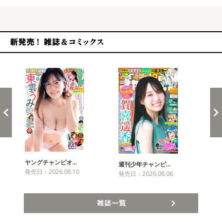
新発売！雑誌&コミックス
ヤングチャンピオ…
チャ
週刊少年チャンピ…
発売日：2026.08.10
発売
発売日：2026.08.06
雑誌一覧