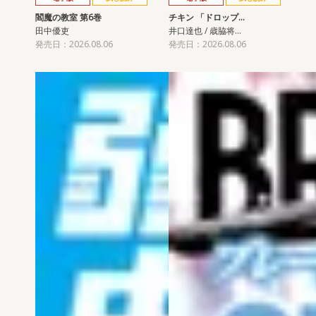
閻魔の教室 第6巻
チキン 「ドロップ…
田中優吏
井口達也 / 歳脇将…
発売日：2026.08.06
発売日：2026.08.06