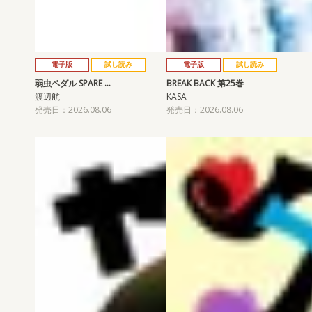
電子版
試し読み
電子版
試し読み
弱虫ペダル SPARE …
BREAK BACK 第25巻
渡辺航
KASA
発売日：2026.08.06
発売日：2026.08.06