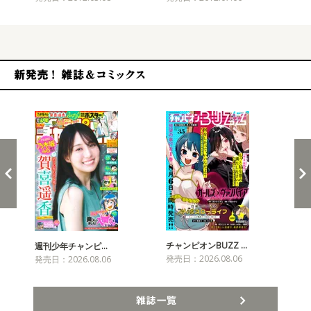
新発売！雑誌&コミックス
チャンピオンBUZZ …
週刊少年チャンピ…
月
発売日：2026.08.06
発売日：2026.08.06
発売