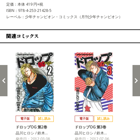
定価：本体 419 円+税
ISBN：978-4-253-21428-5
レーベル：少年チャンピオン・コミックス（月刊少年チャンピオン）
関連コミックス
戻る
進む
電子版
試し読み
電子版
試し読み
ドロップOG 第2巻
ドロップOG 第3巻
ド
品川ヒロシ / 鈴木…
品川ヒロシ / 鈴木…
品川
発売日：2012.03.08
発売日：2012.07.06
発売