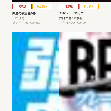
電子版
試し読み
電子版
試し読み
閻魔の教室 第6巻
チキン 「ドロップ…
田中優吏
井口達也 / 歳脇将…
発売日：2026.08.06
発売日：2026.08.06