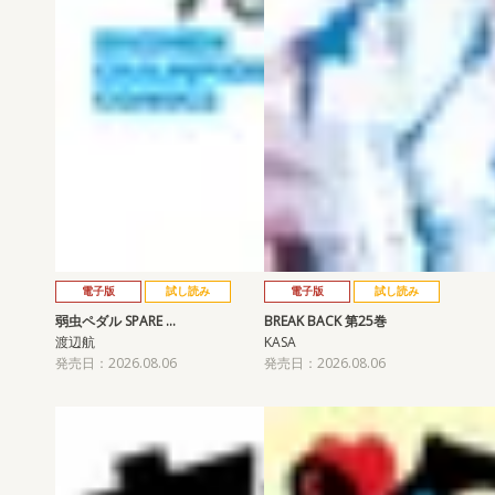
電子版
試し読み
電子版
試し読み
弱虫ペダル SPARE …
BREAK BACK 第25巻
渡辺航
KASA
発売日：2026.08.06
発売日：2026.08.06