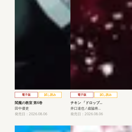
電子版
試し読み
電子版
試し読み
閻魔の教室 第6巻
チキン 「ドロップ…
田中優吏
井口達也 / 歳脇将…
発売日：2026.08.06
発売日：2026.08.06