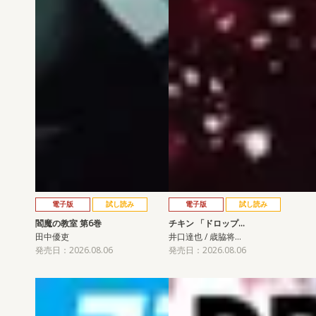
電子版
試し読み
電子版
試し読み
閻魔の教室 第6巻
チキン 「ドロップ…
田中優吏
井口達也 / 歳脇将…
発売日：2026.08.06
発売日：2026.08.06