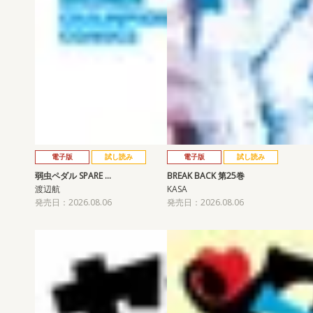
電子版
試し読み
電子版
試し読み
弱虫ペダル SPARE …
BREAK BACK 第25巻
渡辺航
KASA
発売日：2026.08.06
発売日：2026.08.06