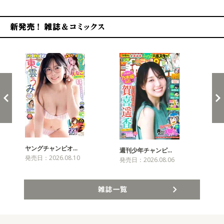
新発売！雑誌&コミックス
ヤングチャンピオ…
チャ
週刊少年チャンピ…
発売日：2026.08.10
発売
発売日：2026.08.06
雑誌一覧