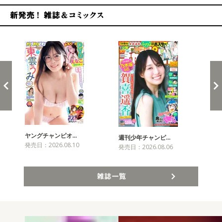
新発売！雑誌&コミックス
ヤングチャンピオ…
チャ
週刊少年チャンピ…
発売日：2026.08.10
発売
発売日：2026.08.06
雑誌一覧