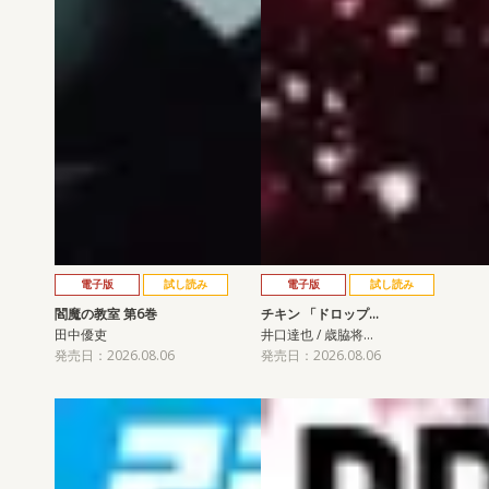
電子版
試し読み
電子版
試し読み
閻魔の教室 第6巻
チキン 「ドロップ…
田中優吏
井口達也 / 歳脇将…
発売日：2026.08.06
発売日：2026.08.06