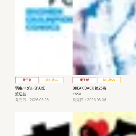
電子版
試し読み
電子版
試し読み
弱虫ペダル SPARE …
BREAK BACK 第25巻
渡辺航
KASA
発売日：2026.08.06
発売日：2026.08.06