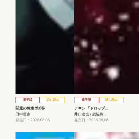
電子版
試し読み
電子版
試し読み
閻魔の教室 第6巻
チキン 「ドロップ…
田中優吏
井口達也 / 歳脇将…
発売日：2026.08.06
発売日：2026.08.06