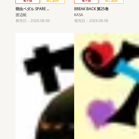
電子版
試し読み
電子版
試し読み
弱虫ペダル SPARE …
BREAK BACK 第25巻
渡辺航
KASA
発売日：2026.08.06
発売日：2026.08.06