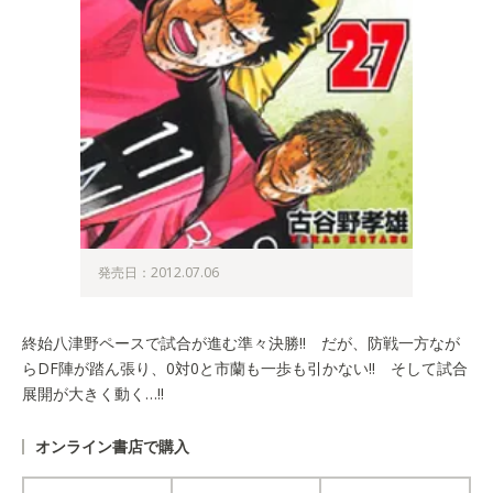
発売日：2012.07.06
終始八津野ペースで試合が進む準々決勝!! だが、防戦一方なが
らDF陣が踏ん張り、0対0と市蘭も一歩も引かない!! そして試合
展開が大きく動く…!!
オンライン書店で購入