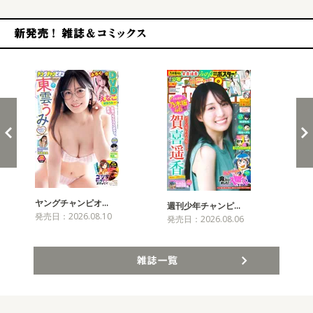
新発売！雑誌&コミックス
ヤングチャンピオ…
チャ
週刊少年チャンピ…
発売日：2026.08.10
発売
発売日：2026.08.06
雑誌一覧