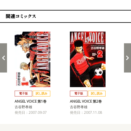
関連コミックス
戻る
進む
電子版
試し読み
電子版
試し読み
ANGEL VOICE 第1巻
ANGEL VOICE 第2巻
AN
古谷野孝雄
古谷野孝雄
古
発売日：2007.09.07
発売日：2007.11.08
発売