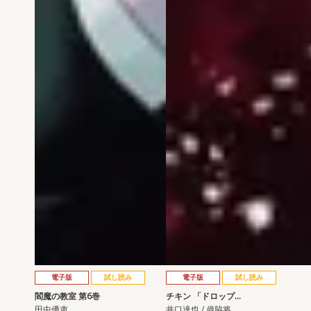
電子版
試し読み
電子版
試し読み
閻魔の教室 第6巻
チキン 「ドロップ…
田中優吏
井口達也 / 歳脇将…