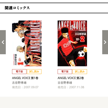
関連コミックス
戻る
進む
電子版
試し読み
電子版
試し読み
ANGEL VOICE 第1巻
ANGEL VOICE 第2巻
AN
古谷野孝雄
古谷野孝雄
古
発売日：2007.09.07
発売日：2007.11.08
発売