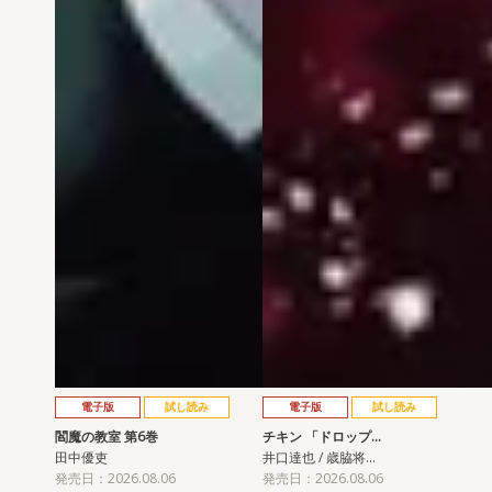
電子版
試し読み
電子版
試し読み
閻魔の教室 第6巻
チキン 「ドロップ…
田中優吏
井口達也 / 歳脇将…
発売日：2026.08.06
発売日：2026.08.06