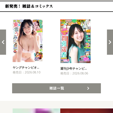
新発売！雑誌&コミックス
ヤングチャンピオ…
チャ
週刊少年チャンピ…
発売日：2026.08.10
発売
発売日：2026.08.06
雑誌一覧