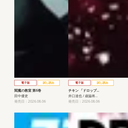
電子版
試し読み
電子版
試し読み
閻魔の教室 第6巻
チキン 「ドロップ…
田中優吏
井口達也 / 歳脇将…
発売日：2026.08.06
発売日：2026.08.06