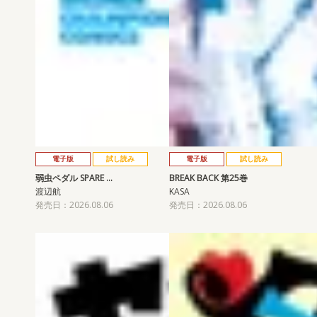
電子版
試し読み
電子版
試し読み
弱虫ペダル SPARE …
BREAK BACK 第25巻
渡辺航
KASA
発売日：2026.08.06
発売日：2026.08.06