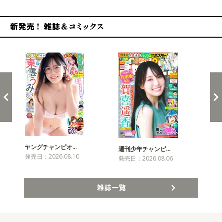
新発売！雑誌&コミックス
ヤングチャンピオ…
チャ
週刊少年チャンピ…
発売日：2026.08.10
発売
発売日：2026.08.06
雑誌一覧