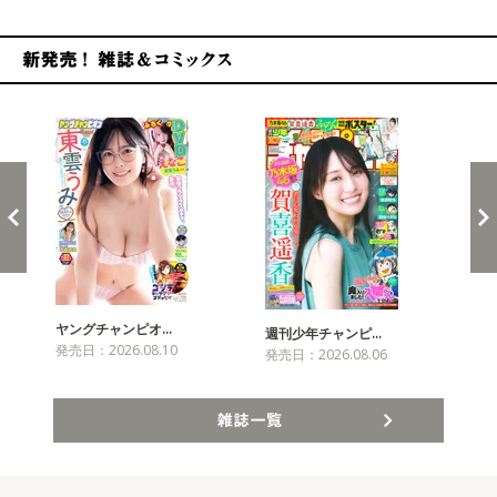
新発売！雑誌&コミックス
ヤングチャンピオ…
チャ
週刊少年チャンピ…
発売日：2026.08.10
発売
発売日：2026.08.06
雑誌一覧