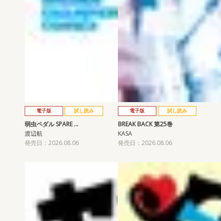
電子版
試し読み
電子版
試し読み
弱虫ペダル SPARE …
BREAK BACK 第25巻
渡辺航
KASA
発売日：2026.08.06
発売日：2026.08.06