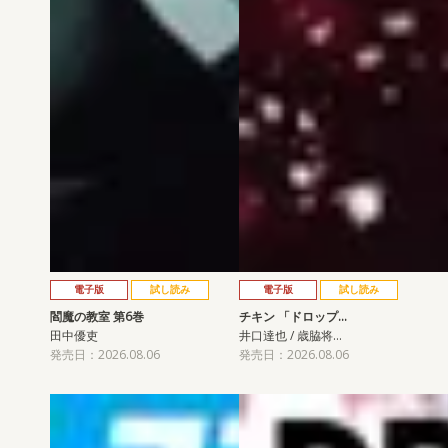
電子版
試し読み
電子版
試し読み
閻魔の教室 第6巻
チキン 「ドロップ…
田中優吏
井口達也 / 歳脇将…
発売日：2026.08.06
発売日：2026.08.06