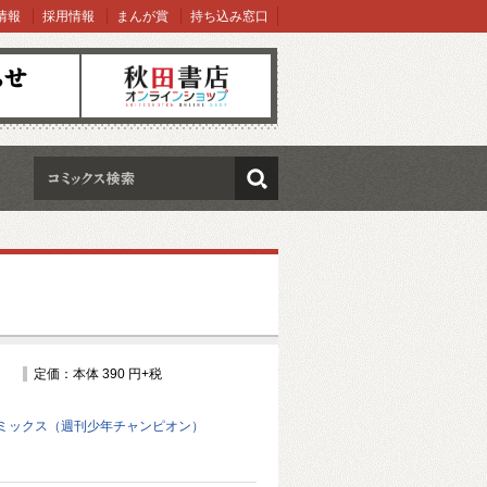
情報
採用情報
まんが賞
持ち込み窓口
オンラインショップ
検索
定価：本体 390 円+税
ミックス（週刊少年チャンピオン）