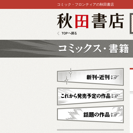
コミック・フロンティアの秋田書店
秋田書店
TOPへ戻る
コミックス
新刊・近刊
これから発売予定
話題の作品