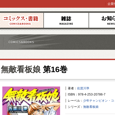
企業
コミックス
雑誌
お知らせ
無敵看板娘
第16巻
著者：
佐渡川準
ISBN：978-4-253-20786-7
レーベル：
少年チャンピオン・コ
シリーズ：
無敵看板娘