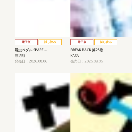
電子版
試し読み
電子版
試し読み
弱虫ペダル SPARE …
BREAK BACK 第25巻
渡辺航
KASA
発売日：2026.08.06
発売日：2026.08.06