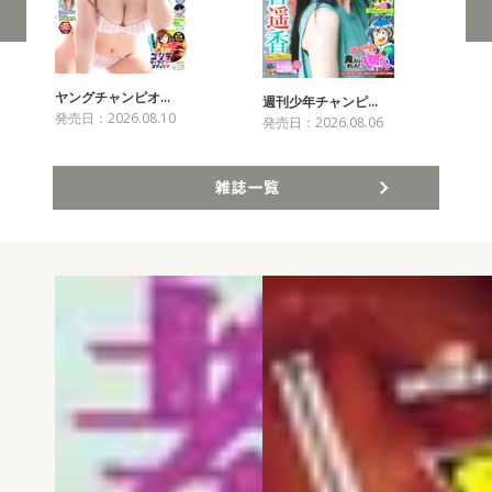
ヤングチャンピオ…
チャ
週刊少年チャンピ…
発売日：2026.08.10
発売
発売日：2026.08.06
雑誌一覧