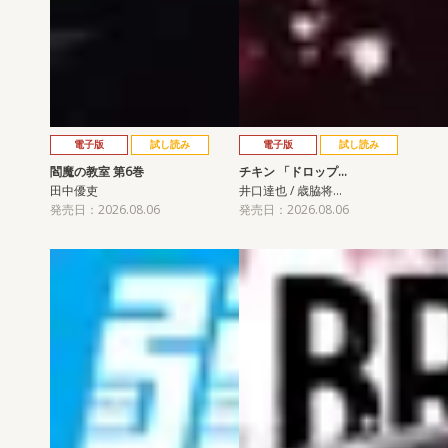
電子版
試し読み
電子版
試し読み
閻魔の教室 第6巻
チキン 「ドロップ…
田中優吏
井口達也 / 歳脇将…
発売日：2026.08.06
発売日：2026.08.06