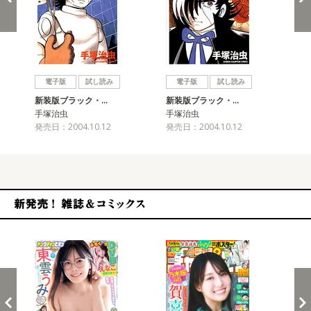
戻る
進む
電子版
試し読み
電子版
試し読み
新装版ブラック・…
新装版ブラック・…
新
手塚治虫
手塚治虫
手
発売日：2004.10.12
発売日：2004.10.12
発売
新発売！雑誌&コミックス