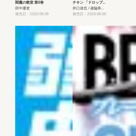
閻魔の教室 第6巻
チキン 「ドロップ…
田中優吏
井口達也 / 歳脇将…
発売日：2026.08.06
発売日：2026.08.06