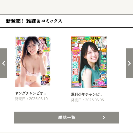
新発売！雑誌&コミックス
ヤングチャンピオ…
チャ
週刊少年チャンピ…
発売日：2026.08.10
発売
発売日：2026.08.06
雑誌一覧