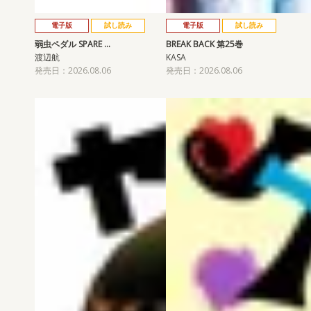
電子版
試し読み
電子版
試し読み
弱虫ペダル SPARE …
BREAK BACK 第25巻
渡辺航
KASA
発売日：2026.08.06
発売日：2026.08.06