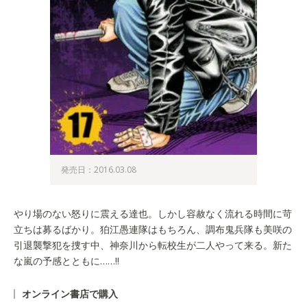
発売日：2016.03.08
やり場のない怒りに震える達也。しかし容赦なく流れる時間に苛
立ちは募るばかり。狛江愚連隊はもちろん、調布鬼兵隊も美咲の
引退襲撃犯を捜す中、神奈川から転校生が二人やって来る。新た
な嵐の予感とともに……!!
オンライン書店で購入