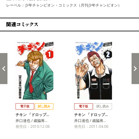
レーベル：少年チャンピオン・コミックス（月刊少年チャンピオン）
関連コミックス
戻る
進む
電子版
試し読み
電子版
試し読み
チキン 「ドロップ…
チキン 「ドロップ…
チ
井口達也 / 歳脇将…
井口達也 / 歳脇将…
井口
発売日：2010.12.08
発売日：2011.04.06
発売