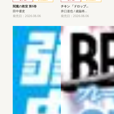
閻魔の教室 第6巻
チキン 「ドロップ…
田中優吏
井口達也 / 歳脇将…
発売日：2026.08.06
発売日：2026.08.06