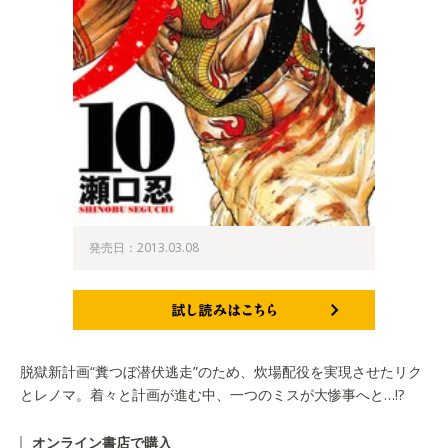
発売日：2013.03.08
試し読みはこちら
脱獄新計画“糞つぼ潜伏逃走”のため、炊場配役を実現させたリク
とレノマ。着々と計画が進む中、一つのミスが大惨事へと…!?
オンライン書店で購入