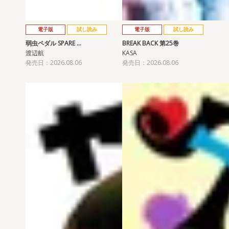
電子版
試し読み
電子版
試し読み
弱虫ペダル SPARE …
BREAK BACK 第25巻
渡辺航
KASA
発売日：2026.08.06
発売日：2026.08.06