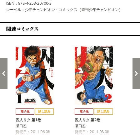
ISBN：978-4-253-20700-3
レーベル：少年チャンピオン・コミックス（週刊少年チャンピオン）
関連コミックス
戻る
進む
電子版
試し読み
電子版
試し読み
囚人リク 第1巻
囚人リク 第2巻
囚
瀬口忍
瀬口忍
瀬
発売日：2011.06.08
発売日：2011.08.08
発売