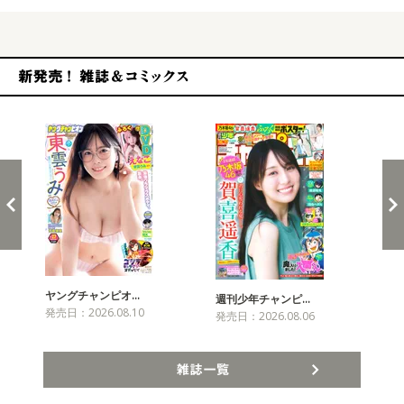
新発売！雑誌&コミックス
ヤングチャンピオ…
チャ
週刊少年チャンピ…
発売日：2026.08.10
発売
発売日：2026.08.06
雑誌一覧