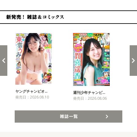
新発売！雑誌&コミックス
ヤングチャンピオ…
チャ
週刊少年チャンピ…
発売日：2026.08.10
発売
発売日：2026.08.06
雑誌一覧