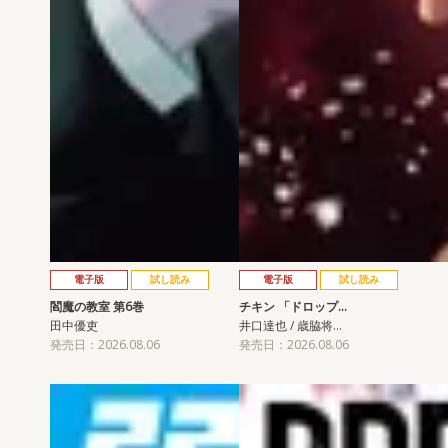
電子版
試し読み
電子版
試し読み
閻魔の教室 第6巻
チキン 「ドロップ…
田中優吏
井口達也 / 歳脇将…
発売日：2026.08.06
発売日：2026.08.06