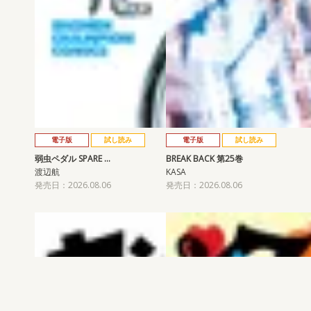
電子版
試し読み
電子版
試し読み
弱虫ペダル SPARE …
BREAK BACK 第25巻
渡辺航
KASA
発売日：2026.08.06
発売日：2026.08.06