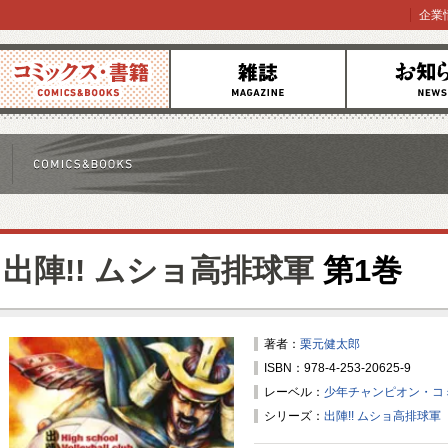
企業
コミックス
雑誌
お知らせ
出陣!! ムショ高排球軍
第1巻
著者：
栗元健太郎
ISBN：978-4-253-20625-9
レーベル：
少年チャンピオン・コ
シリーズ：
出陣!! ムショ高排球軍