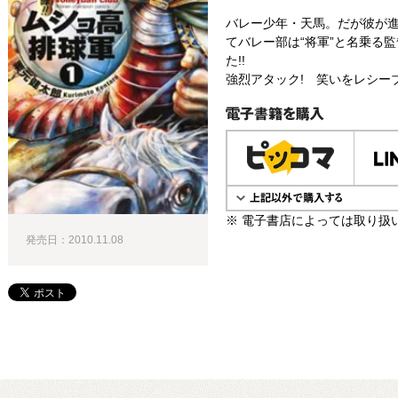
バレー少年・天馬。だが彼が
てバレー部は“将軍”と名乗る
た!!
強烈アタック! 笑いをレシーブ!
電子書籍で購入
※ 電子書店によっては取り扱
発売日：2010.11.08