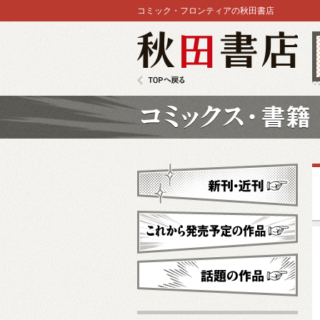
コミック・フロンティアの秋田書店
秋田書店
TOPへ戻る
コミックス
新刊・近刊
これから発売予定
話題の作品