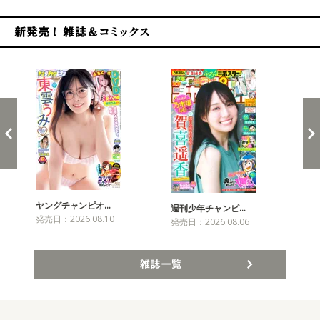
新発売！雑誌&コミックス
ヤングチャンピオ…
チャ
週刊少年チャンピ…
発売日：2026.08.10
発売
発売日：2026.08.06
雑誌一覧