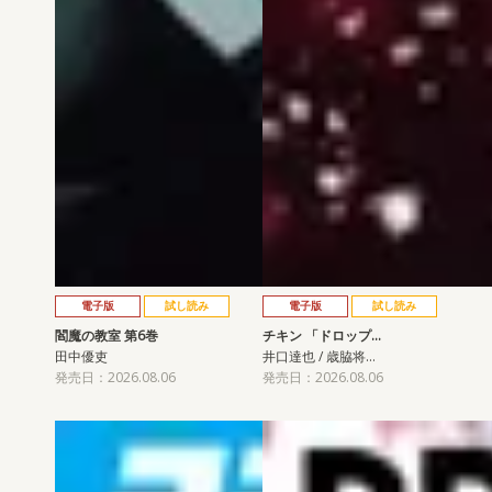
電子版
試し読み
電子版
試し読み
閻魔の教室 第6巻
チキン 「ドロップ…
田中優吏
井口達也 / 歳脇将…
発売日：2026.08.06
発売日：2026.08.06