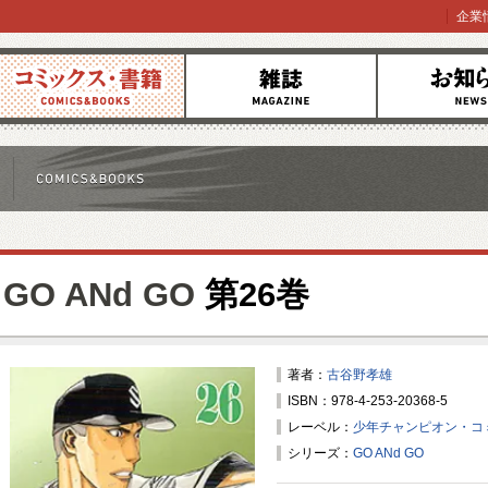
企業
コミックス
雑誌
お知らせ
GO ANd GO
第26巻
著者：
古谷野孝雄
ISBN：978-4-253-20368-5
レーベル：
少年チャンピオン・コ
シリーズ：
GO ANd GO