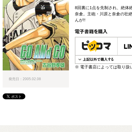
8回裏に1点を先制され、絶体
奈倉。主砲・川原と奈倉の壮絶
んが!!
電子書籍で購入
※ 電子書店によっては取り扱
発売日：2005.02.08