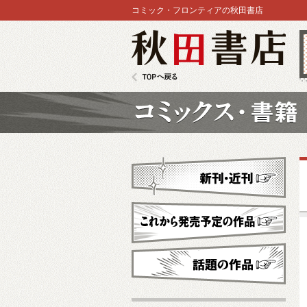
コミック・フロンティアの秋田書店
秋田書店
TOPへ戻る
コミックス
新刊・近刊
これから発売予定
話題の作品