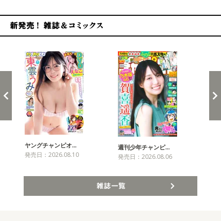
新発売！雑誌&コミックス
ヤングチャンピオ…
チャ
週刊少年チャンピ…
発売日：2026.08.10
発売
発売日：2026.08.06
雑誌一覧