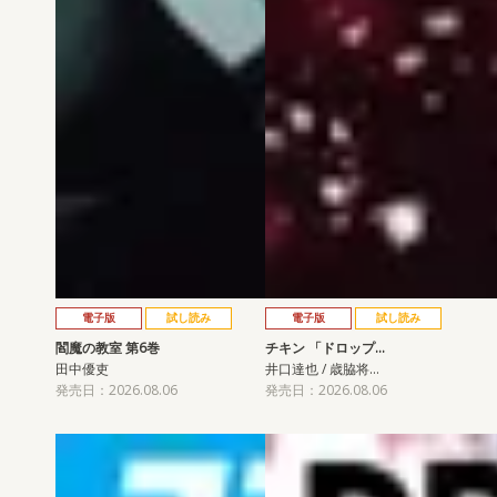
電子版
試し読み
電子版
試し読み
閻魔の教室 第6巻
チキン 「ドロップ…
田中優吏
井口達也 / 歳脇将…
発売日：2026.08.06
発売日：2026.08.06