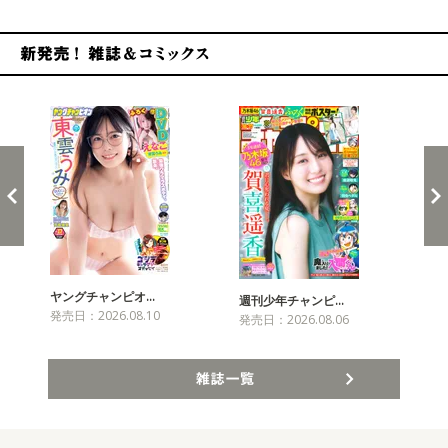
新発売！雑誌&コミックス
ヤングチャンピオ…
チャ
週刊少年チャンピ…
発売日：2026.08.10
発売
発売日：2026.08.06
雑誌一覧