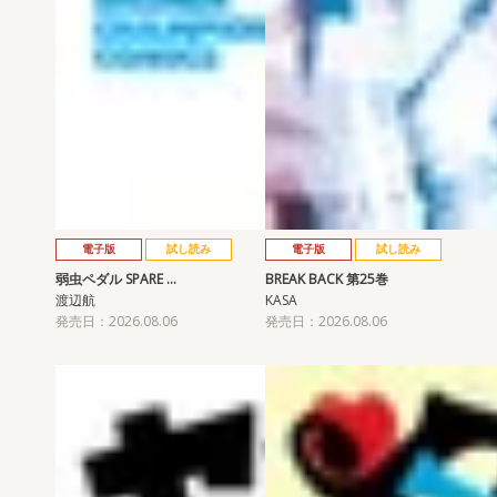
電子版
試し読み
電子版
試し読み
弱虫ペダル SPARE …
BREAK BACK 第25巻
渡辺航
KASA
発売日：2026.08.06
発売日：2026.08.06