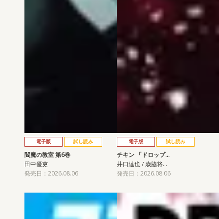
電子版
試し読み
電子版
試し読み
閻魔の教室 第6巻
チキン 「ドロップ…
田中優吏
井口達也 / 歳脇将…
発売日：2026.08.06
発売日：2026.08.06