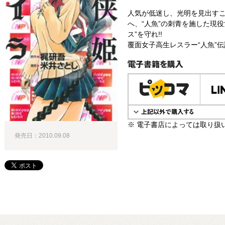
人気が低迷し、光明を見出す
へ、“人魚”の刺青を施した現役
ス”を守れ!!
覆面女子高生レスラー“人魚”伝説
電子書籍で購入
※ 電子書店によっては取り扱
発売日：2010.09.08