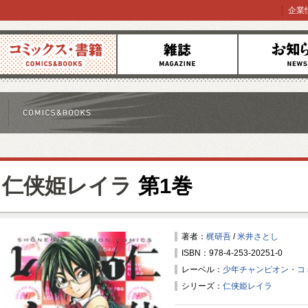
企業
コミックス
雑誌
お知らせ
仁侠姫レイラ
第1巻
著者：
梶研吾
/
米井さとし
ISBN：978-4-253-20251-0
レーベル：
少年チャンピオン・コ
シリーズ：
仁侠姫レイラ