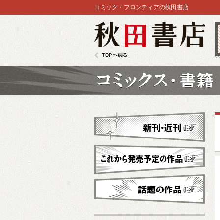
コミック・フロンティアの秋田書店
秋田書店
TOPへ戻る
コミックス
新刊・近刊
これから発売予定
話題の作品