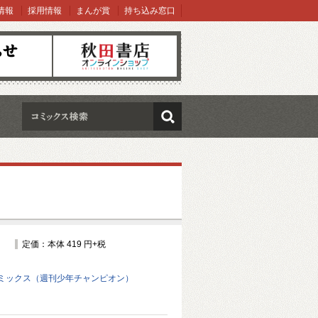
情報
採用情報
まんが賞
持ち込み窓口
オンラインショップ
検索
定価：本体 419 円+税
ミックス（週刊少年チャンピオン）