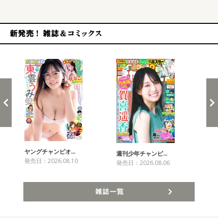
新発売！雑誌&コミックス
ヤングチャンピオ…
チャ
週刊少年チャンピ…
発売日：2026.08.10
発売
発売日：2026.08.06
雑誌一覧