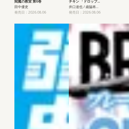
閻魔の教室 第6巻
チキン 「ドロップ…
田中優吏
井口達也 / 歳脇将…
発売日：2026.08.06
発売日：2026.08.06