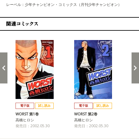
レーベル：少年チャンピオン・コミックス（月刊少年チャンピオン）
関連コミックス
戻る
進む
電子版
試し読み
電子版
試し読み
WORST 第1巻
WORST 第2巻
WO
高橋ヒロシ
高橋ヒロシ
高
発売日：2002.05.30
発売日：2002.05.30
発売