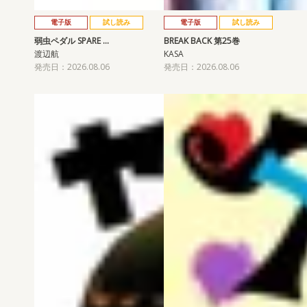
電子版
試し読み
電子版
試し読み
弱虫ペダル SPARE …
BREAK BACK 第25巻
渡辺航
KASA
発売日：2026.08.06
発売日：2026.08.06