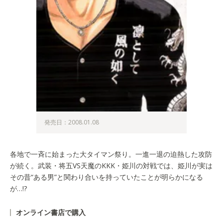
発売日：2008.01.08
各地で一斉に始まった大タイマン祭り。一進一退の迫熱した攻防
が続く。武装・将五VS天魔のKKK・姫川の対戦では、姫川が実は
その昔“ある男”と関わり合いを持っていたことが明らかになる
が…!?
オンライン書店で購入