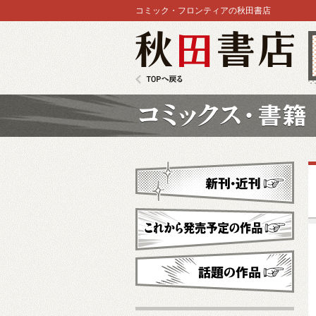
コミック・フロンティアの秋田書店
秋田書店
TOPへ戻る
コミックス
新刊・近刊
これから発売予定
話題の作品