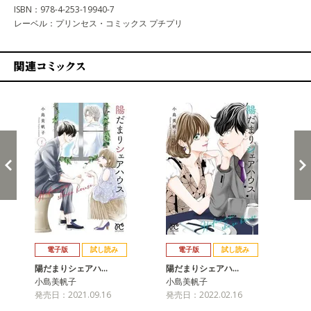
ISBN：978-4-253-19940-7
レーベル：プリンセス・コミックス プチプリ
関連コミックス
戻る
進む
電子版
試し読み
電子版
試し読み
陽だまりシェアハ…
陽だまりシェアハ…
陽
小島美帆子
小島美帆子
小
発売日：2021.09.16
発売日：2022.02.16
発売