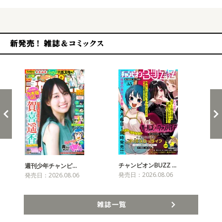
新発売！雑誌&コミックス
チャンピオンBUZZ …
プリ
週刊少年チャンピ…
発売日：2026.08.06
発売
発売日：2026.08.06
雑誌一覧