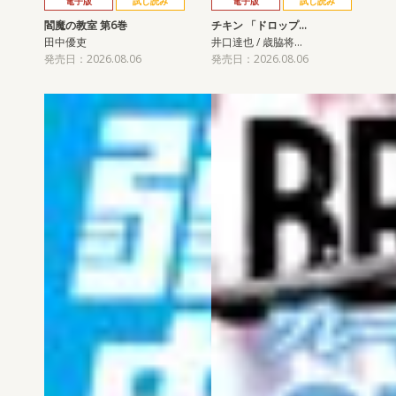
電子版
試し読み
電子版
試し読み
閻魔の教室 第6巻
チキン 「ドロップ…
田中優吏
井口達也 / 歳脇将…
発売日：2026.08.06
発売日：2026.08.06