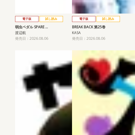
電子版
試し読み
電子版
試し読み
弱虫ペダル SPARE …
BREAK BACK 第25巻
渡辺航
KASA
発売日：2026.08.06
発売日：2026.08.06