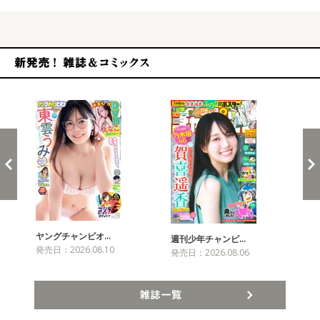
新発売！雑誌&コミックス
ヤングチャンピオ…
チャ
週刊少年チャンピ…
発売日：2026.08.10
発売
発売日：2026.08.06
雑誌一覧