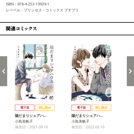
ISBN：978-4-253-19939-1
レーベル：プリンセス・コミックス プチプリ
関連コミックス
戻る
進む
電子版
試し読み
電子版
試し読み
陽だまりシェアハ…
陽だまりシェアハ…
陽
小島美帆子
小島美帆子
小
発売日：2021.09.16
発売日：2022.02.16
発売