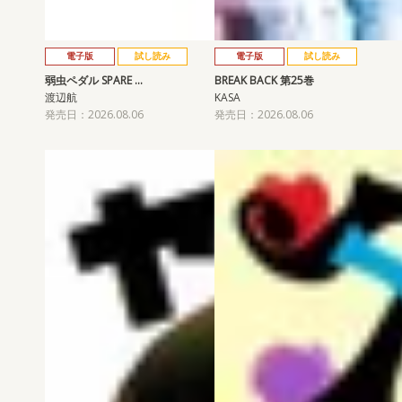
電子版
試し読み
電子版
試し読み
弱虫ペダル SPARE …
BREAK BACK 第25巻
渡辺航
KASA
発売日：2026.08.06
発売日：2026.08.06