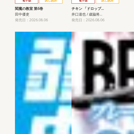
電子版
試し読み
電子版
試し読み
閻魔の教室 第6巻
チキン 「ドロップ…
田中優吏
井口達也 / 歳脇将…
発売日：2026.08.06
発売日：2026.08.06