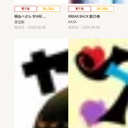
電子版
試し読み
電子版
試し読み
弱虫ペダル SPARE …
BREAK BACK 第25巻
渡辺航
KASA
発売日：2026.08.06
発売日：2026.08.06