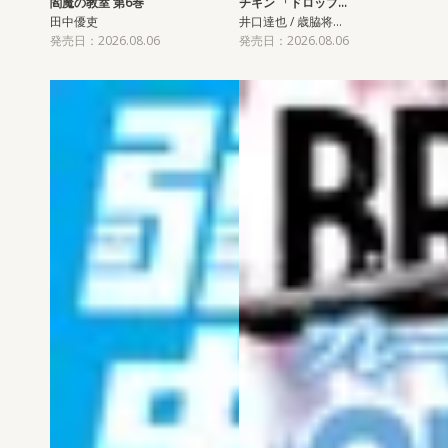
閻魔の教室 第6巻
チキン 「ドロップ…
田中優吏
井口達也 / 歳脇将…
発売日：2026.08.06
発売日：2026.08.06