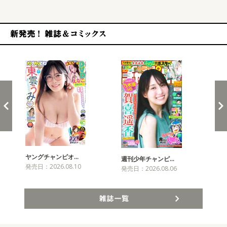
新発売！雑誌&コミックス
ヤングチャンピオ…
チャ
週刊少年チャンピ…
発売日：2026.08.10
発売
発売日：2026.08.06
雑誌一覧