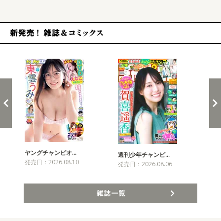
新発売！雑誌&コミックス
ヤングチャンピオ…
チャ
週刊少年チャンピ…
発売日：2026.08.10
発売
発売日：2026.08.06
雑誌一覧