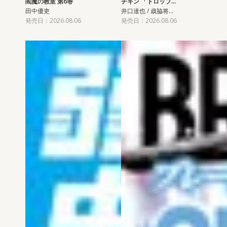
閻魔の教室 第6巻
チキン 「ドロップ…
田中優吏
井口達也 / 歳脇将…
発売日：2026.08.06
発売日：2026.08.06