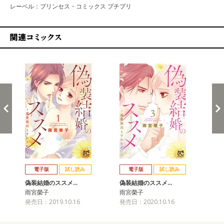
レーベル：プリンセス・コミックス プチプリ
関連コミックス
戻る
進む
電子版
試し読み
電子版
試し読み
偽装結婚のススメ…
偽装結婚のススメ…
偽
雨宮榮子
雨宮榮子
雨
発売日：2019.10.16
発売日：2020.10.16
発売