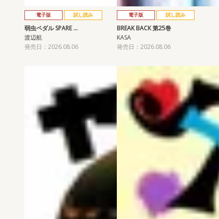
電子版
試し読み
電子版
試し読み
弱虫ペダル SPARE …
BREAK BACK 第25巻
渡辺航
KASA
発売日：2026.08.06
発売日：2026.08.06