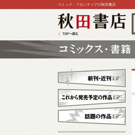
コミック・フロンティアの秋田書店
秋田書店
TOPへ戻る
コミックス
新刊・近刊
これから発売予定
話題の作品