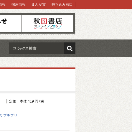
情報
採用情報
まんが賞
持ち込み窓口
オンラインショップ
検索
定価：本体 419 円+税
ス プチプリ