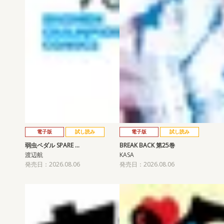
電子版
試し読み
電子版
試し読み
弱虫ペダル SPARE …
BREAK BACK 第25巻
渡辺航
KASA
発売日：2026.08.06
発売日：2026.08.06