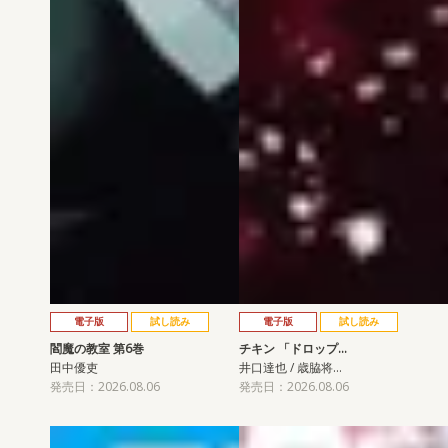
電子版
試し読み
電子版
試し読み
閻魔の教室 第6巻
チキン 「ドロップ…
田中優吏
井口達也 / 歳脇将…
発売日：2026.08.06
発売日：2026.08.06