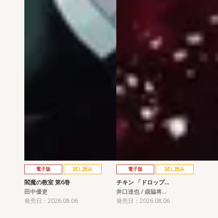
電子版
試し読み
電子版
試し読み
閻魔の教室 第6巻
チキン 「ドロップ…
田中優吏
井口達也 / 歳脇将…
発売日：2026.08.06
発売日：2026.08.06