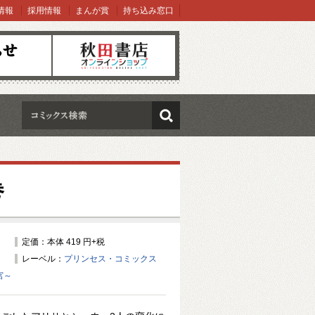
情報
採用情報
まんが賞
持ち込み窓口
オンラインショップ
検索
巻
定価：本体 419 円+税
レーベル：
プリンセス・コミックス
宮～