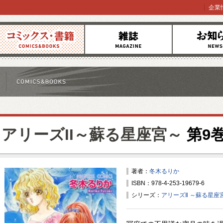
企業
コミックス
雑誌
お知らせ
アリーズII～蘇る星座宮～
第9
著者：
冬木るりか
ISBN：978-4-253-19679-6
シリーズ：
アリーズⅡ ～蘇る星座