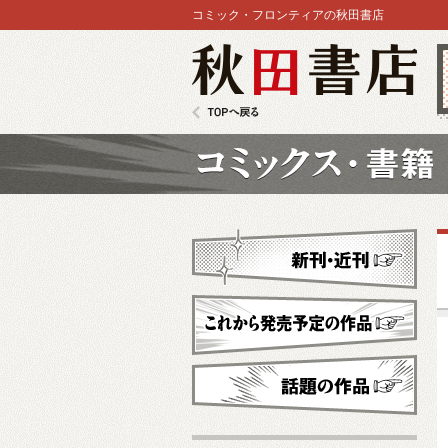
コミック・フロンティアの秋田書店
秋田書店
TOPへ戻る
コミックス
新刊・近刊
これから発売予定
話題の作品