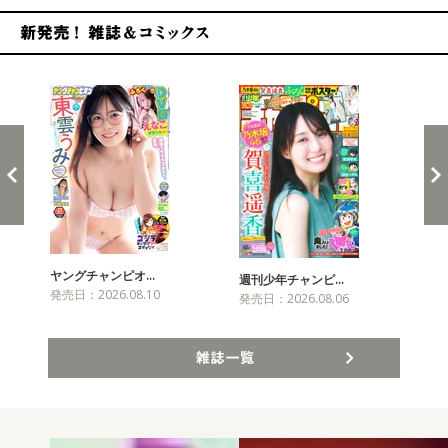
新発売！雑誌&コミックス
ヤングチャンピオ…
チャ
週刊少年チャンピ…
発売日：2026.08.10
発売
発売日：2026.08.06
雑誌一覧