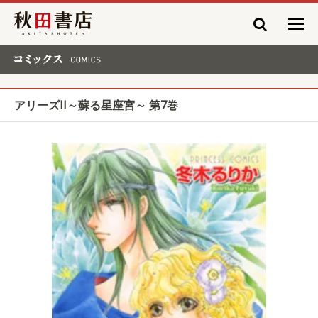
秋田書店
コミックス COMICS
アリーズII～蘇る星座宮～ 第7巻