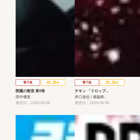
電子版
試し読み
電子版
試し読み
閻魔の教室 第6巻
チキン 「ドロップ…
田中優吏
井口達也 / 歳脇将…
発売日：2026.08.06
発売日：2026.08.06