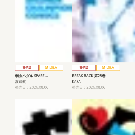
電子版
試し読み
電子版
試し読み
弱虫ペダル SPARE …
BREAK BACK 第25巻
渡辺航
KASA
発売日：2026.08.06
発売日：2026.08.06