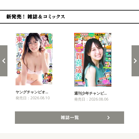
新発売！雑誌&コミックス
ヤングチャンピオ…
チャ
週刊少年チャンピ…
発売日：2026.08.10
発売
発売日：2026.08.06
雑誌一覧