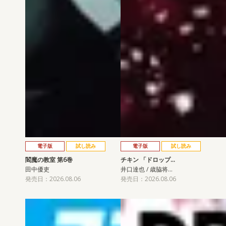
電子版
試し読み
電子版
試し読み
閻魔の教室 第6巻
チキン 「ドロップ…
田中優吏
井口達也 / 歳脇将…
発売日：2026.08.06
発売日：2026.08.06