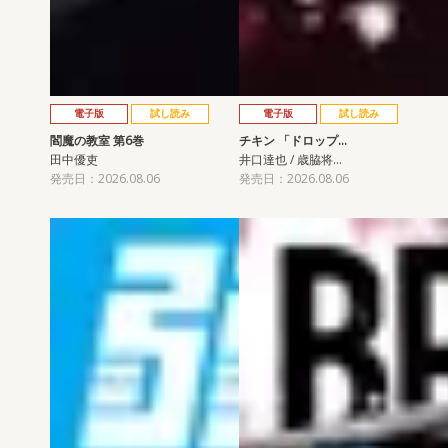
電子版
試し読み
電子版
試し読み
閻魔の教室 第6巻
チキン 「ドロップ…
田中優吏
井口達也 / 歳脇将…
発売日：2026.08.06
発売日：2026.08.06