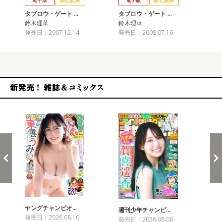
電子版
試し読み
電子版
試し読み
タブロウ・ゲート …
タブロウ・ゲート …
タ
鈴木理華
鈴木理華
鈴
発売日：2007.12.14
発売日：2008.07.16
発売
新発売！雑誌&コミックス
ヤングチャンピオ…
チャ
週刊少年チャンピ…
発売日：2026.08.10
発売
発売日：2026.08.06